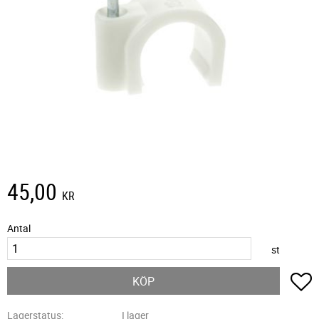
45,00
KR
Antal
st
L
KÖP
Lagerstatus
I lager