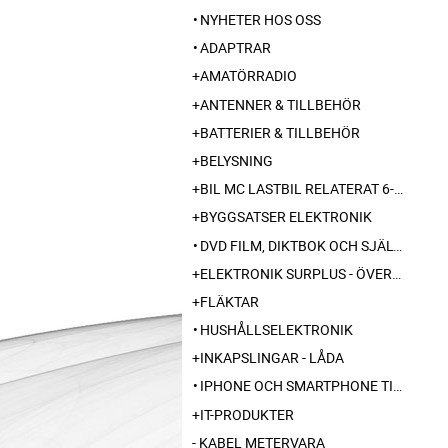
NYHETER HOS OSS
ADAPTRAR
AMATÖRRADIO
ANTENNER & TILLBEHÖR
BATTERIER & TILLBEHÖR
BELYSNING
BIL MC LASTBIL RELATERAT 6-12-24 240V
BYGGSATSER ELEKTRONIK
DVD FILM, DIKTBOK OCH SJÄLVBIOGRAFI FRÅN SKARABORG
ELEKTRONIK SURPLUS - ÖVERSKOTT
FLÄKTAR
HUSHÅLLSELEKTRONIK
INKAPSLINGAR - LÅDA
IPHONE OCH SMARTPHONE TILLBEHÖR
IT-PRODUKTER
KABEL METERVARA