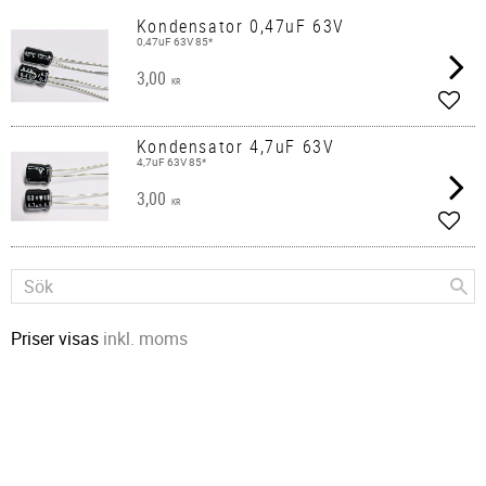
Kondensator 0,47uF 63V
0,47uF 63V 85*
3,00
KR
Lägg 
Kondensator 4,7uF 63V
4,7uF 63V 85*
3,00
KR
Lägg 
Priser visas
inkl. moms