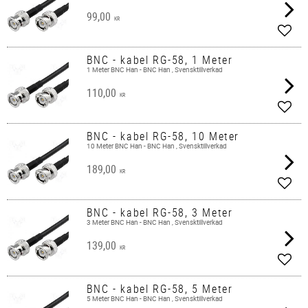
99,00
KR
Lägg 
BNC - kabel RG-58, 1 Meter
1 Meter BNC Han - BNC Han , Svensktillverkad
110,00
KR
Lägg 
BNC - kabel RG-58, 10 Meter
10 Meter BNC Han - BNC Han , Svensktillverkad
189,00
KR
Lägg 
BNC - kabel RG-58, 3 Meter
3 Meter BNC Han - BNC Han , Svensktillverkad
139,00
KR
Lägg 
BNC - kabel RG-58, 5 Meter
5 Meter BNC Han - BNC Han , Svensktillverkad