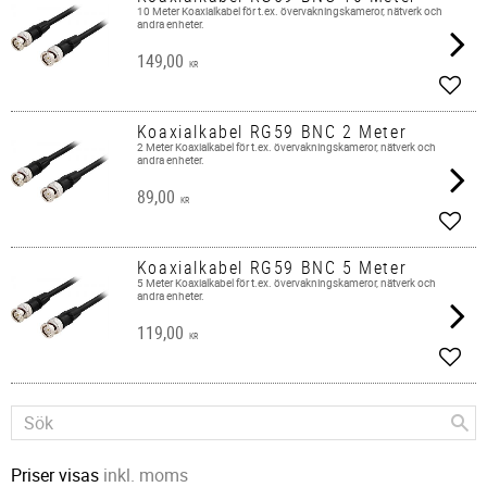
10 Meter Koaxialkabel för t.ex. övervakningskameror, nätverk och
andra enheter.​
149,00
KR
Lägg 
Koaxialkabel RG59 BNC 2 Meter
2 Meter Koaxialkabel för t.ex. övervakningskameror, nätverk och
andra enheter.
89,00
KR
Lägg 
Koaxialkabel RG59 BNC 5 Meter
5 Meter ​Koaxialkabel för t.ex. övervakningskameror, nätverk och
andra enheter.
119,00
KR
Lägg 
Priser visas
inkl. moms