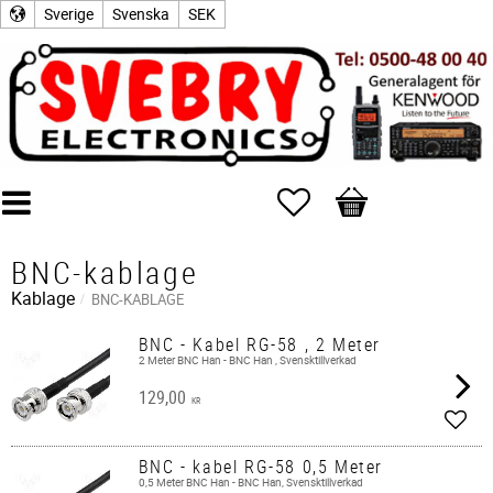
Sverige
Svenska
SEK
Favoriter
Kundvagn
BNC-kablage
Kablage
BNC-KABLAGE
BNC - Kabel RG-58 , 2 Meter
2 Meter BNC Han - BNC Han , Svensktillverkad
129,00
KR
Lägg 
BNC - kabel RG-58 0,5 Meter
0,5 Meter BNC Han - BNC Han, Svensktillverkad