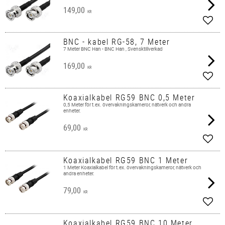
149,00
KR
Lägg 
BNC - kabel RG-58, 7 Meter
7 Meter BNC Han - BNC Han , Svensktillverkad
169,00
KR
Lägg 
Koaxialkabel RG59 BNC 0,5 Meter
0,5 Meter för t.ex. övervakningskameror, nätverk och andra
enheter.​
69,00
KR
Lägg 
Koaxialkabel RG59 BNC 1 Meter
1 Meter ​Koaxialkabel för t.ex. övervakningskameror, nätverk och
andra enheter.​
79,00
KR
Lägg 
Koaxialkabel RG59 BNC 10 Meter