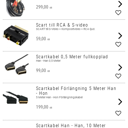
299,00
KR
Lägg 
Scart till RCA & S-video
SCART till S-Video + Kompositvideo + RCA-ljud.
59,00
KR
Lägg 
Scartkabel 0,5 Meter fullkopplad
Han - Han 0,5 Meter
99,00
KR
Lägg 
Scartkabel Förlängning 5 Meter Han
- Hon
5 Meter Han - Hon Förlängningskabel
199,00
KR
Lägg 
Scartkabel Han - Han, 10 Meter