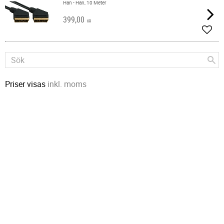
Han - Han, 10 Meter
399,00
KR
Lägg 
Priser visas
inkl. moms