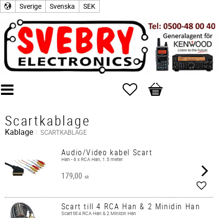
Sverige
Svenska
SEK
Favoriter
Kundvagn
Scartkablage
Kablage
SCARTKABLAGE
Audio/Video kabel Scart
Han - 6 x RCA Han, 1.5 meter
179,00
KR
Lägg 
Scart till 4 RCA Han & 2 Minidin Han
Scart till 4 RCA Han & 2 Minidin Han