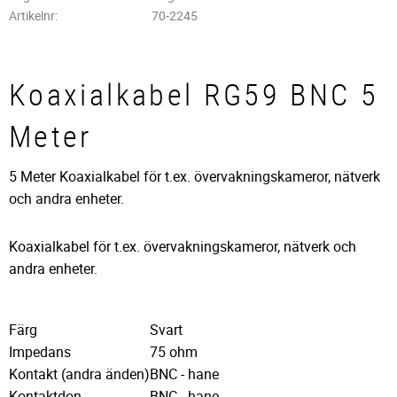
Artikelnr
70-2245
Koaxialkabel RG59 BNC 5
Meter
5 Meter ​Koaxialkabel för t.ex. övervakningskameror, nätverk
och andra enheter.
Koaxialkabel för t.ex. övervakningskameror, nätverk och
andra enheter.
Färg
Svart
Impedans
75 ohm
Kontakt (andra änden)
BNC - hane
Kontaktdon
BNC - hane