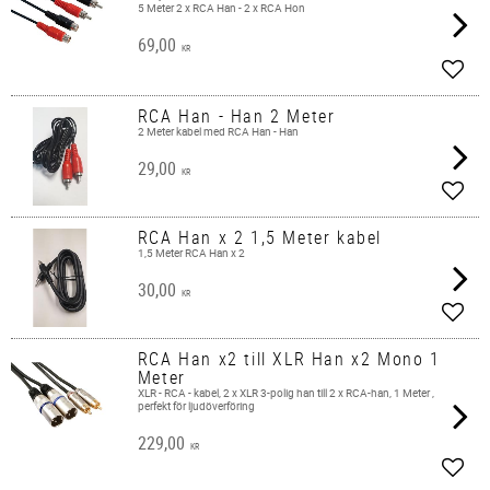
5 Meter 2 x RCA Han - 2 x RCA Hon
69,00
KR
Add t
RCA Han - Han 2 Meter
2 Meter kabel med RCA Han - Han
29,00
KR
Add t
RCA Han x 2 1,5 Meter kabel
1,5 Meter RCA Han x 2
30,00
KR
Add t
RCA Han x2 till XLR Han x2 Mono 1
Meter
XLR - RCA - kabel, 2 x XLR 3-polig han till 2 x RCA-han, 1 Meter ,
perfekt för ljudöverföring
229,00
KR
Add t