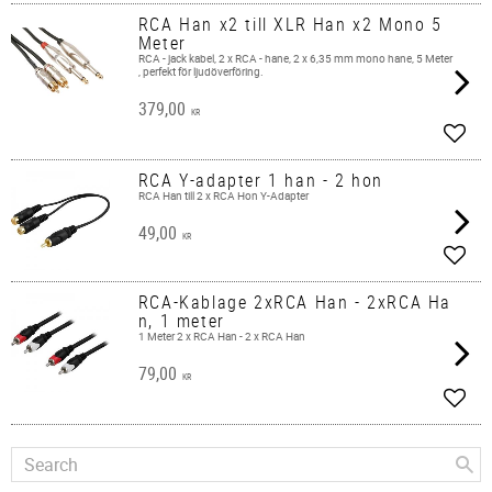
RCA Han x2 till XLR Han x2 Mono 5
Meter
RCA - jack kabel, 2 x RCA - hane, 2 x 6,35 mm mono hane, 5 Meter
, perfekt för ljudöverföring.
379,00
KR
Add t
RCA Y-adapter 1 han - 2 hon
RCA Han till 2 x RCA Hon Y-Adapter
49,00
KR
Add t
RCA-Kablage 2xRCA Han - 2xRCA Ha
n, 1 meter
1 Meter 2 x RCA Han - 2 x RCA Han
79,00
KR
Add t