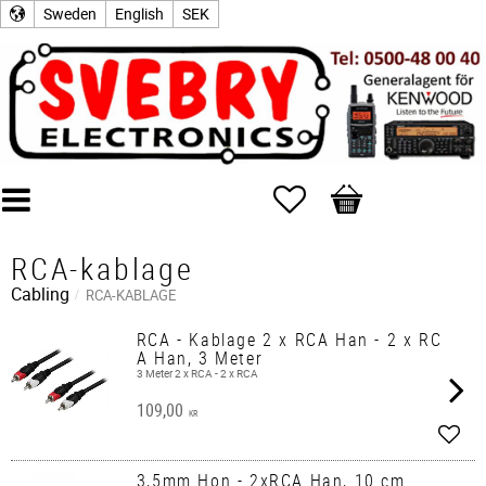
Sweden
English
SEK
Favorites
Basket
RCA-kablage
Cabling
RCA-KABLAGE
RCA - Kablage 2 x RCA Han - 2 x RC
A Han, 3 Meter
3 Meter 2 x RCA - 2 x RCA
109,00
KR
Add t
3,5mm Hon - 2xRCA Han, 10 cm