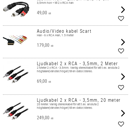
3,5mm hon < till 2 x RCA han
49,00
KR
Add t
Audio/Video kabel Scart
Han - 6 x RCA Han, 1.5 meter
179,00
KR
Add t
Ljudkabel 2 x RCA - 3,5mm, 2 Meter
2 Meter 2 x RCA - 3,5mm. Vanlig stereokabel för att t.ex. ansluta 2
högtalare(vänster/höger) till en dator/stereo.
69,00
KR
Add t
Ljudkabel 2 x RCA - 3,5mm, 20 meter
20 Meter. Vanlig stereokabel för att t.ex. ansluta 2
högtalare(vänster/höger) till en dator/stereo.
249,00
KR
Add t