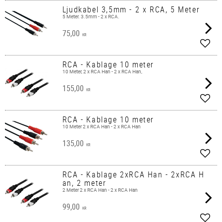
Ljudkabel 3,5mm - 2 x RCA, 5 Meter
5 Meter. 3.5mm - 2 x RCA.
75,00
KR
Add t
RCA - Kablage 10 meter
10 Meter, 2 x RCA Han - 2 x RCA Han,
155,00
KR
Add t
RCA - Kablage 10 meter
10 Meter 2 x RCA Han - 2 x RCA Han
135,00
KR
Add t
RCA - Kablage 2xRCA Han - 2xRCA H
an, 2 meter
2 Meter 2 x RCA Han - 2 x RCA Han
99,00
KR