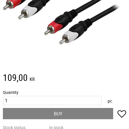
109,00
KR
Quantity
pc.
A
BUY
Stock status
In stock