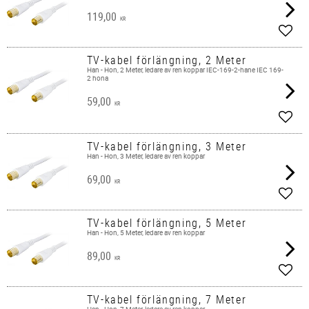
119,00
KR
Add t
TV-kabel förlängning, 2 Meter
Han - Hon, 2 Meter, ledare av ren koppar IEC-169-2-hane IEC 169-
2 hona
59,00
KR
Add t
TV-kabel förlängning, 3 Meter
Han - Hon, 3 Meter, ledare av ren koppar
69,00
KR
Add t
TV-kabel förlängning, 5 Meter
Han - Hon, 5 Meter, ledare av ren koppar
89,00
KR
Add t
TV-kabel förlängning, 7 Meter