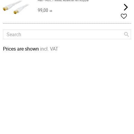
Han - Hon, 7 Meter, ledare av ren koppar
99,00
KR
Add t
Prices are shown
incl. VAT