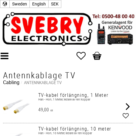
Sweden
English
SEK
Favorites
Basket
Antennkablage TV
Cabling
ANTENNKABLAGE TV
TV-kabel förlängning, 1 Meter
Han - Hon, 1 Meter, ledare av ren koppar
49,00
KR
Add t
TV-kabel förlängning, 10 meter
Han - Hon, 10 Meter, ledare av ren koppar