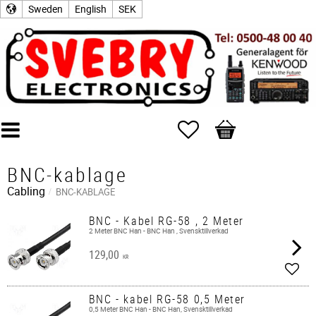
Sweden
English
SEK
Favorites
Basket
BNC-kablage
Cabling
BNC-KABLAGE
BNC - Kabel RG-58 , 2 Meter
2 Meter BNC Han - BNC Han , Svensktillverkad
129,00
KR
Add t
BNC - kabel RG-58 0,5 Meter
0,5 Meter BNC Han - BNC Han, Svensktillverkad