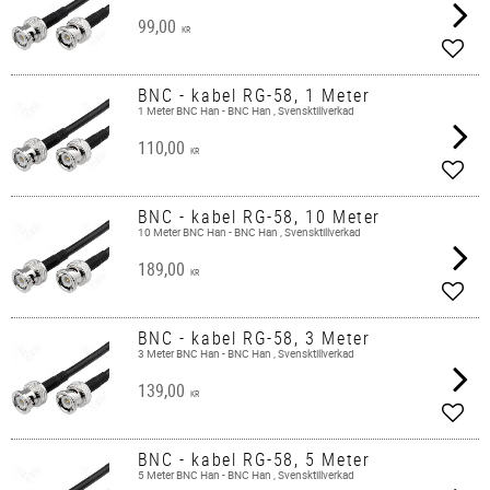
99,00
KR
Add t
BNC - kabel RG-58, 1 Meter
1 Meter BNC Han - BNC Han , Svensktillverkad
110,00
KR
Add t
BNC - kabel RG-58, 10 Meter
10 Meter BNC Han - BNC Han , Svensktillverkad
189,00
KR
Add t
BNC - kabel RG-58, 3 Meter
3 Meter BNC Han - BNC Han , Svensktillverkad
139,00
KR
Add t
BNC - kabel RG-58, 5 Meter
5 Meter BNC Han - BNC Han , Svensktillverkad