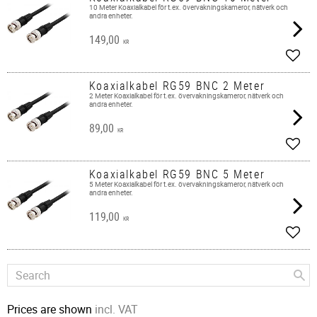
10 Meter Koaxialkabel för t.ex. övervakningskameror, nätverk och
andra enheter.​
149,00
KR
Add t
Koaxialkabel RG59 BNC 2 Meter
2 Meter Koaxialkabel för t.ex. övervakningskameror, nätverk och
andra enheter.
89,00
KR
Add t
Koaxialkabel RG59 BNC 5 Meter
5 Meter ​Koaxialkabel för t.ex. övervakningskameror, nätverk och
andra enheter.
119,00
KR
Add t
Prices are shown
incl. VAT