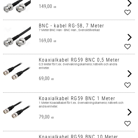
149,00
KR
Add t
BNC - kabel RG-58, 7 Meter
7 Meter BNC Han - BNC Han , Svensktillverkad
169,00
KR
Add t
Koaxialkabel RG59 BNC 0,5 Meter
0,5 Meter för t.ex. övervakningskameror, nätverk och andra
enheter.​
69,00
KR
Add t
Koaxialkabel RG59 BNC 1 Meter
1 Meter ​Koaxialkabel för t.ex. övervakningskameror, nätverk och
andra enheter.​
79,00
KR
Add t
Koaxialkabel RG59 BNC 10 Meter