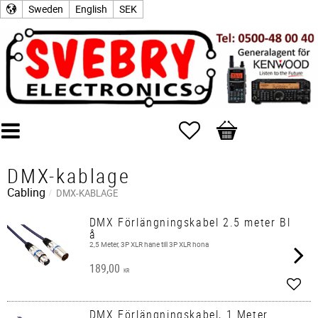
Sweden
English
SEK
Favorites
Basket
DMX-kablage
Cabling
DMX-KABLAGE
DMX Förlängningskabel 2.5 meter Bl
å
2,5 Meter, 3P XLR hane till 3P XLR hona
189,00
KR
Add t
DMX Förlängningskabel, 1 Meter