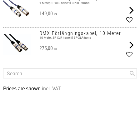
1 Meter, 3P XLR hane till 3P XLR hona.
149,00
KR
Add t
DMX Förlängningskabel, 10 Meter
10 Meter, 3P XLR hane till 3P XLR hona
275,00
KR
Add t
Prices are shown
incl. VAT