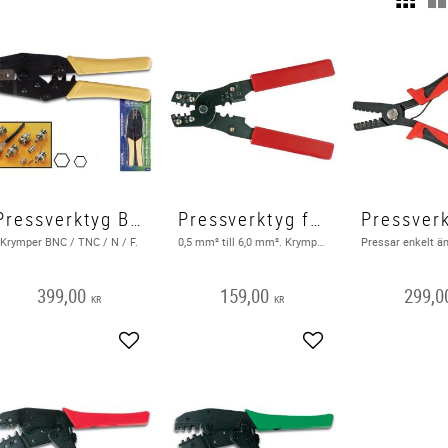
Pressverktyg BNC RG-58/59
Pressverktyg för ändhylsor
Krymper BNC / TNC / N / F.
0,5 mm² till 6,0 mm². ​Krympar enkelt isolerade plintar
399,00
159,00
299,0
KR
KR
Add to favorites
Add to favorites