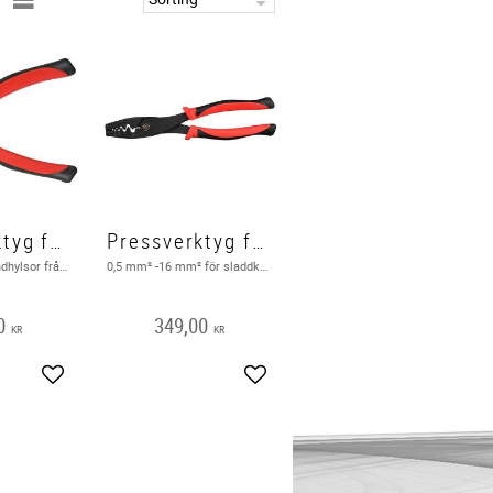
Pressverktyg för ändhylsor
Pressverktyg för ändhylsor 0,5 mm² -16 mm²
Pressar enkelt ändhylsor​ från 0,25 mm² till 2,5 mm²
0,5 mm² -16 mm² för sladdkontakter - ändhylsor
0
349,00
KR
KR
Add to favorites
Add to favorites