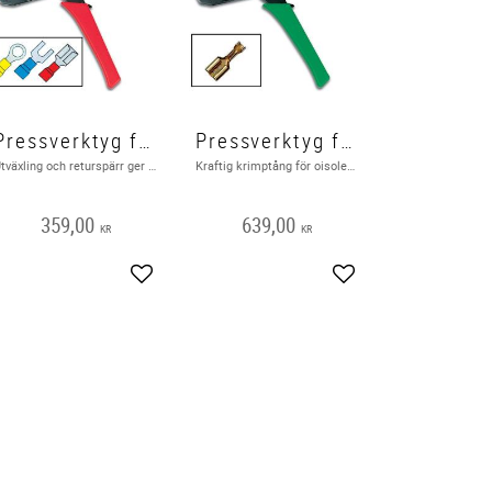
Pressverktyg för isolerade kabelskor
Pressverktyg för oisolerade kabelskor
Utväxling och returspärr ger perfekt pressade kabelskor.
​Kraftig krimptång för oisolerade kabelskor
359,00
639,00
KR
KR
Add to favorites
Add to favorites