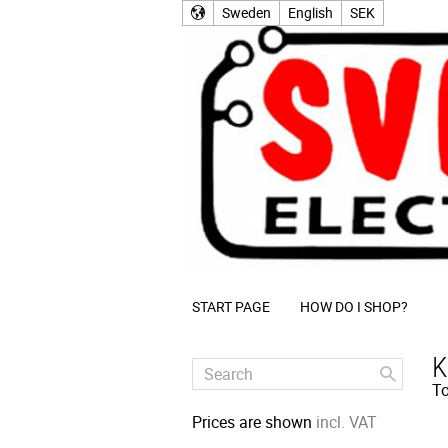
Sweden
English
SEK
START PAGE
HOW DO I SHOP?
K
To
Prices are shown
incl. VAT