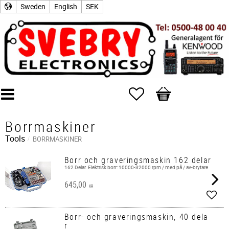
Sweden
English
SEK
Favorites
Basket
Borrmaskiner
Tools
BORRMASKINER
Borr och graveringsmaskin 162 delar
162 Delar. Elektrisk borr: 10000-32000 rpm / med på / av-brytare
645,00
KR
Add t
Borr- och graveringsmaskin, 40 dela
r