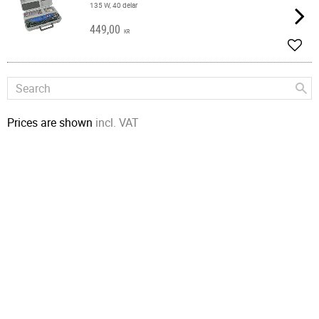
135 W, 40 delar
449,00
KR
Add t
Prices are shown
incl. VAT