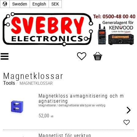
Sweden
English
SEK
Favorites
Basket
Magnetklossar
Tools
MAGNETKLOSSAR
Magnetkloss avmagnitisering och m
agnatisering
Magnetiserar / demagnetiserar alla typer av verktyg
52,00
KR
Add t
Magnetlist för verktyg