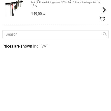
Mått, inkl. anslutningsdelar: 505 x 30 x 23 mm. Lastkapacitet på
13 kg
149,00
KR
Add t
Prices are shown
incl. VAT