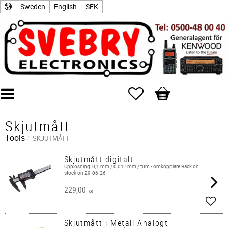
Sweden
English
SEK
Favorites
Basket
Skjutmått
Tools
SKJUTMÅTT
Skjutmått digitalt
Upplösning: 0,1 mm / 0,01 " mm / tum - omkopplare Back on
stock on 29-06-26
229,00
KR
Add t
Skjutmått i Metall Analogt