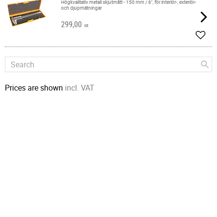
Högkvalitativ metall skjutmått - 150 mm / 6'', för interiör-, exteriör-
och djupmätningar
299,00
KR
Add t
Prices are shown
incl. VAT