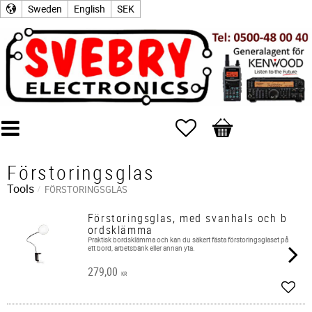
Sweden
English
SEK
Favorites
Basket
Förstoringsglas
Tools
FÖRSTORINGSGLAS
Förstoringsglas, med svanhals och b
ordsklämma
Praktisk bordsklämma och kan du säkert fästa förstoringsglaset på
ett bord, arbetsbänk eller annan yta.
279,00
KR
Add t