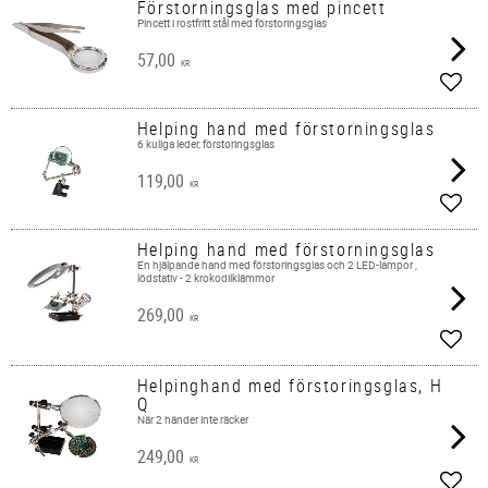
Förstorningsglas med pincett
Pincett i rostfritt stål med förstoringsglas
57,00
KR
Add t
Helping hand med förstorningsglas
6 kuliga leder, förstoringsglas
119,00
KR
Add t
Helping hand med förstorningsglas
En hjälpande hand med förstoringsglas och 2 LED-lampor ,
lödstativ - 2 krokodilklämmor
269,00
KR
Add t
Helpinghand med förstoringsglas, H
Q
När 2 händer inte räcker
249,00
KR