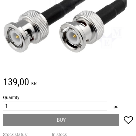
139,00
KR
Quantity
pc.
A
BUY
Stock status
In stock