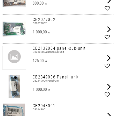
800,00
KR
Lägg 
CB2077002
CB2077002
1 000,00
KR
Lägg 
CB2132004 panel-sub-unit
CB2132004 panel-sub-unit
125,00
KR
Lägg 
CB2349006 Panel -unit
CB2349006 Panel -unit
1 000,00
KR
Lägg 
CB2943001
CB2943001