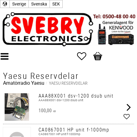
Sverige
Svenska
SEK
Favoriter
Kundvagn
Yaesu Reservdelar
Amatörradio
Yaesu
YAESU RESERVDELAR
AAA88X001 dsv-1200 dsub unit
AAA88X001 dsv-1200 dsub unit
100,00
KR
Lägg 
CA0867001 HP unit f-1000mp
CA0867001 HP unit f-1000mp