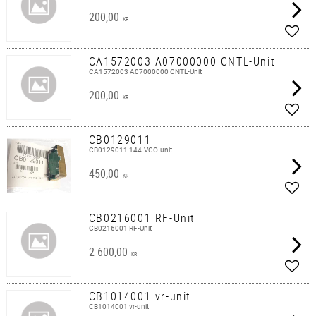
200,00
KR
Lägg 
CA1572003 A07000000 CNTL-Unit
CA1572003 A07000000 CNTL-Unit
200,00
KR
Lägg 
CB0129011
CB0129011 144-VCO-unit
450,00
KR
Lägg 
CB0216001 RF-Unit
CB0216001 RF-Unit
2 600,00
KR
Lägg 
CB1014001 vr-unit
CB1014001 vr-unit