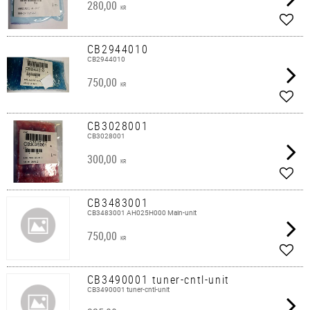
280,00
KR
Lägg 
CB2944010
CB2944010
750,00
KR
Lägg 
CB3028001
CB3028001
300,00
KR
Lägg 
CB3483001
CB3483001 AH025H000 Main-unit
750,00
KR
Lägg 
CB3490001 tuner-cntl-unit
CB3490001 tuner-cntl-unit