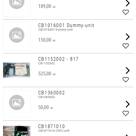
189,00
KR
Lägg 
CB1016001 Dummy-unit
CB1016001 Dummy-unit
150,00
KR
Lägg 
CB1152002 - 817
CB1152002
525,00
KR
Lägg 
CB1360002
CB1360002
50,00
KR
Lägg 
CB1871010
CB1871010 CNTL-unit