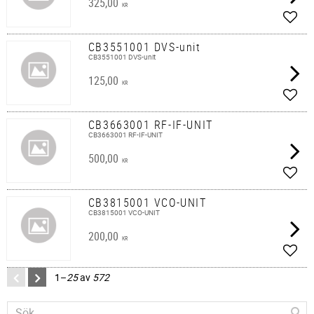
325,00
KR
Lägg 
CB3551001 DVS-unit
CB3551001 DVS-unit
125,00
KR
Lägg 
CB3663001 RF-IF-UNIT
CB3663001 RF-IF-UNIT
500,00
KR
Lägg 
CB3815001 VCO-UNIT
CB3815001 VCO-UNIT
200,00
KR
Lägg 
1–
25
av
572