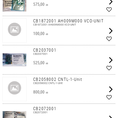
575,00
KR
Lägg 
CB1872001 AH009M000 VCO-UNIT
CB1872001 AH009M000 VCO-UNIT
100,00
KR
Lägg 
CB2037001
CB2037001
525,00
KR
Lägg 
CB2058002 CNTL-1-Unit
CB2058002 CNTL-1-Unit
800,00
KR
Lägg 
CB2072001
CB2072001