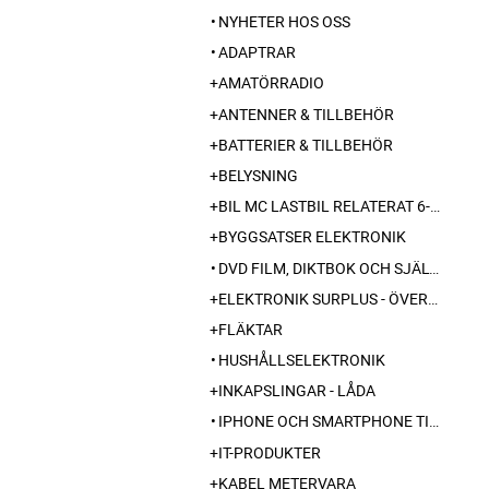
NYHETER HOS OSS
ADAPTRAR
AMATÖRRADIO
ANTENNER & TILLBEHÖR
BATTERIER & TILLBEHÖR
BELYSNING
BIL MC LASTBIL RELATERAT 6-12-24 240V
BYGGSATSER ELEKTRONIK
DVD FILM, DIKTBOK OCH SJÄLVBIOGRAFI FRÅN SKARABORG
ELEKTRONIK SURPLUS - ÖVERSKOTT
FLÄKTAR
HUSHÅLLSELEKTRONIK
INKAPSLINGAR - LÅDA
IPHONE OCH SMARTPHONE TILLBEHÖR
IT-PRODUKTER
KABEL METERVARA