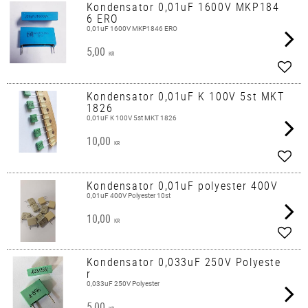
Kondensator 0,01uF 1600V MKP184
6 ERO
0,01uF 1600V MKP1846 ERO
5,00
KR
Lägg 
Kondensator 0,01uF K 100V 5st MKT
1826
0,01uF K 100V 5st MKT 1826
10,00
KR
Lägg 
Kondensator 0,01uF polyester 400V
0,01uF 400V Polyester 10st
10,00
KR
Lägg 
Kondensator 0,033uF 250V Polyeste
r
0,033uF 250V Polyester
5,00