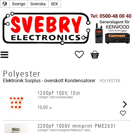
Sverige
Svenska
SEK
Favoriter
Kundvagn
Polyester
Elektronik Surplus - överskott
Kondensatorer
POLYESTER
1200pF 100V, 10st
1200pF 100V kondensator
10,00
KR
Lägg 
2200pF 1000V miniprint PME2631
2200pF 1000V miniprint PME2631 NOS