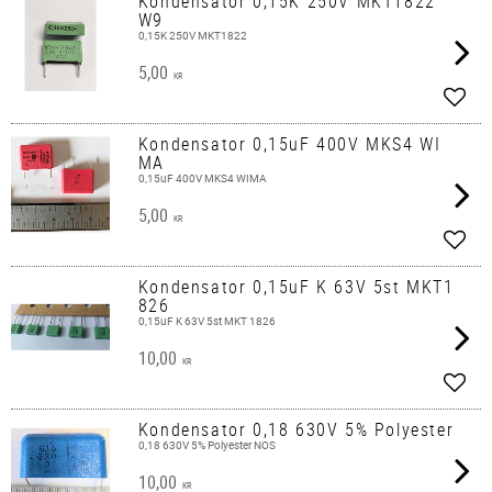
Kondensator 0,15K 250V MKT1822
W9
0,15K 250V MKT1822
5,00
KR
Lägg 
Kondensator 0,15uF 400V MKS4 WI
MA
0,15uF 400V MKS4 WIMA
5,00
KR
Lägg 
Kondensator 0,15uF K 63V 5st MKT1
826
0,15uF K 63V 5st MKT 1826
10,00
KR
Lägg 
Kondensator 0,18 630V 5% Polyester
0,18 630V 5% Polyester NOS
10,00
KR