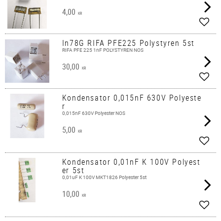
4,00
KR
Lägg 
In78G RIFA PFE225 Polystyren 5st
RIFA PFE 225 1nF POLYSTYREN NOS
30,00
KR
Lägg 
Kondensator 0,015nF 630V Polyeste
r
0,015nF 630V Polyester NOS
5,00
KR
Lägg 
Kondensator 0,01nF K 100V Polyest
er 5st
0,01uF K 100V MKT1826 Polyester 5st
10,00
KR
Lägg 