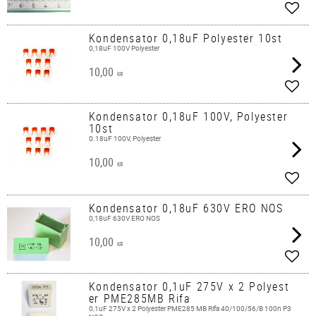
Lägg 
Kondensator 0,18uF Polyester 10st
0,18uF 100V Polyester
10,00
KR
Lägg 
Kondensator 0,18uF 100V, Polyester
10st
0.18uF 100V, Polyester
10,00
KR
Lägg 
Kondensator 0,18uF 630V ERO NOS
0,18uF 630V ERO NOS
10,00
KR
Lägg 
Kondensator 0,1uF 275V x 2 Polyest
er PME285MB Rifa
0,1uF 275V x 2 Polyester PME285 MB Rifa 40/100/56/B 100n P3