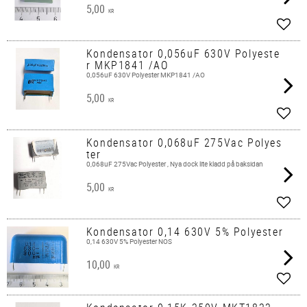
5,00
KR
Lägg 
Kondensator 0,056uF 630V Polyeste
r MKP1841 /AO
0,056uF 630V Polyester MKP1841 /AO
5,00
KR
Lägg 
Kondensator 0,068uF 275Vac Polyes
ter
0,068uF 275Vac Polyester , Nya dock lite kladd på baksidan
5,00
KR
Lägg 
Kondensator 0,14 630V 5% Polyester
0,14 630V 5% Polyester NOS
10,00
KR
Lägg 