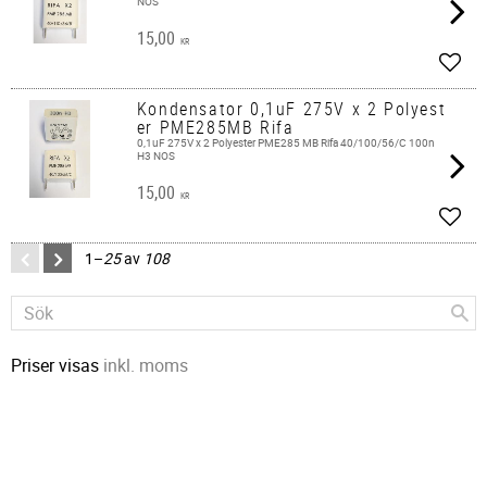
NOS
15,00
KR
Lägg 
Kondensator 0,1uF 275V x 2 Polyest
er PME285MB Rifa
0,1uF 275V x 2 Polyester PME285 MB Rifa 40/100/56/C 100n
H3 NOS
15,00
KR
Lägg 
1–
25
av
108
Priser visas
inkl. moms