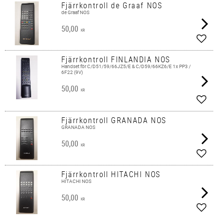
Fjärrkontroll de Graaf NOS
de Graaf NOS
50,00
KR
Lägg 
Fjärrkontroll FINLANDIA NOS
​Handset för C/D51/59/66JZ5/E & C/D59/66KZ6/E 1x PP3 /
6F22 (9V)
50,00
KR
Lägg 
Fjärrkontroll GRANADA NOS
GRANADA NOS
50,00
KR
Lägg 
Fjärrkontroll HITACHI NOS
HITACHI NOS
50,00
KR
Lägg 