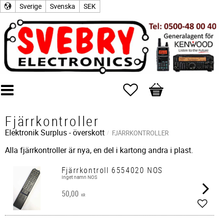
Sverige
Svenska
SEK
Favoriter
Kundvagn
Fjärrkontroller
Elektronik Surplus - överskott
FJÄRRKONTROLLER
Alla fjärrkontroller är nya, en del i kartong andra i plast.
Fjärrkontroll 6554020 NOS
Inget namn NOS
50,00
KR
Lägg 