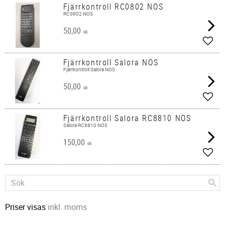
Fjärrkontroll RC0802 NOS
RC0802 NOS
50,00
KR
Lägg 
Fjärrkontroll Salora NOS
Fjärrkontroll Salora NOS
50,00
KR
Lägg 
Fjärrkontroll Salora RC8810 NOS
Salora RC8810 NOS
150,00
KR
Lägg 
Priser visas
inkl. moms