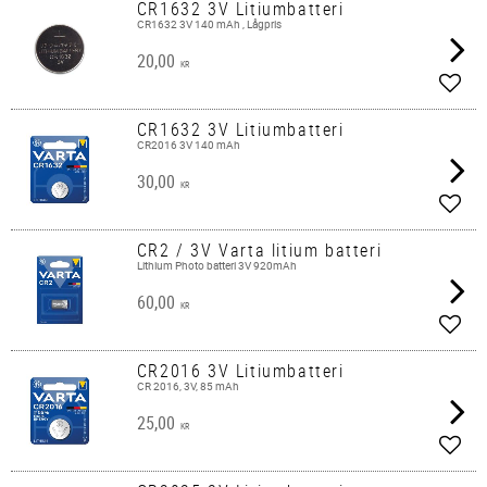
CR1632 3V Litiumbatteri
CR1632 3V 140 mAh , Lågpris
20,00
KR
Lägg 
CR1632 3V Litiumbatteri
CR2016 3V 140 mAh
30,00
KR
Lägg 
CR2 / 3V Varta litium batteri
Lithium Photo batteri 3V 920mAh
60,00
KR
Lägg 
CR2016 3V Litiumbatteri
CR 2016, 3V, 85 mAh
25,00
KR
Lägg 