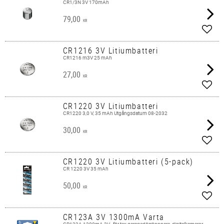
CR1/3N 3V 170mAh
79,00
KR
Lägg 
CR1216 3V Litiumbatteri
CR1216 m3V 25 mAh
27,00
KR
Lägg 
CR1220 3V Litiumbatteri
CR1220 3,0 V, 35 mAh Utgångsdatum 08-2032
30,00
KR
Lägg 
CR1220 3V Litiumbatteri (5-pack)
CR 1220 3V 35 mAh
50,00
KR
Lägg 
CR123A 3V 1300mA Varta