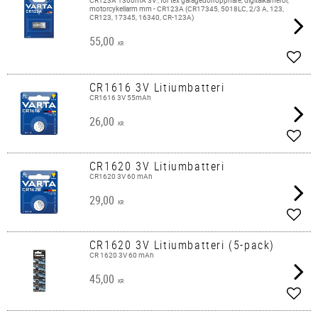
CR123A 1300mA 3V , för tex garagedörröppnare, digitalkameror,
motorcykellarm mm - CR123A (CR17345, 5018LC, 2/3 A, 123,
CR123, 17345, 16340, CR-123A)
55,00
KR
Lägg 
CR1616 3V Litiumbatteri
CR1616 3V 55mAh
26,00
KR
Lägg 
CR1620 3V Litiumbatteri
CR1620 3V 60 mAh
29,00
KR
Lägg 
CR1620 3V Litiumbatteri (5-pack)
CR 1620 3V 60 mAh
45,00
KR
Lägg 