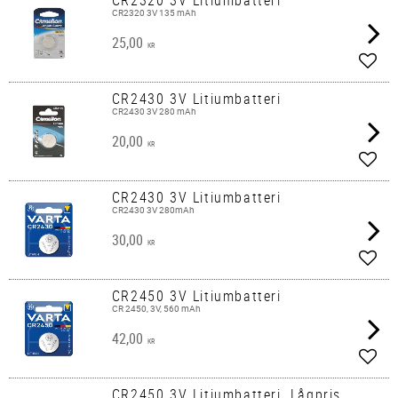
CR2320 3V 135 mAh
25,00
KR
Lägg 
CR2430 3V Litiumbatteri
CR2430 3V 280 mAh
20,00
KR
Lägg 
CR2430 3V Litiumbatteri
CR2430 3V 280mAh
30,00
KR
Lägg 
CR2450 3V Litiumbatteri
CR 2450, 3V, 560 mAh
42,00
KR
Lägg 
CR2450 3V Litiumbatteri, Lågpris