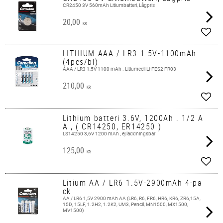
CR2450 3V 560mAh Litiumbatteri, Lågpris
20,00
KR
Lägg 
LITHIUM AAA / LR3 1.5V-1100mAh
(4pcs/bl)
AAA / LR3 1,5V 1100 mAh . Litiumcell Li-FES2 FR03
210,00
KR
Lägg 
Lithium batteri 3.6V, 1200Ah . 1/2 A
A , ( CR14250, ER14250 )
LS14250 3,6V 1200 mAh , ej laddningsbar
125,00
KR
Lägg 
Litium AA / LR6 1.5V-2900mAh 4-pa
ck
AA / LR6 1,5V 2900 mAh AA (LR6, R6, FR6, HR6, KR6, ZR6,15A,
15D, 15LF, 1.2H2, 1.2K2, UM3, Pencil, MN1500, MX1500,
MV1500)