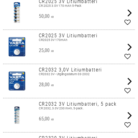
CR2025 3V Litiumbatteri
CR 2025 3.0V 170 mAh 5-Pack
50,00
KR
Lägg 
CR2025 3V Litiumbatteri
CR2025 3V 170mAh
25,00
KR
Lägg 
CR2032 3,0V Litiumbatteri
CR2032 3V - Utgångsdatum 03-2032
28,00
KR
Lägg 
CR2032 3V Litiumbatteri, 5 pack
CR 2032, 3.0V 230 mAh, 5-pack .
65,00
KR
Lägg 
CR2320 3V Litiumbatteri