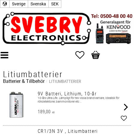
Sverige
Svenska
SEK
Favoriter
Kundvagn
Litiumbatterier
Batterier & Tillbehör
LITIUMBATTERIER
9V Batteri, Lithium, 10-år
10-års Ultra Life. Lämpligt för tex vissa brandvarnare, Idealisk för
rökdetektorer, barnmonitorer etc ..
189,00
KR
Lägg 
CR1/3N 3V , Litiumbatteri