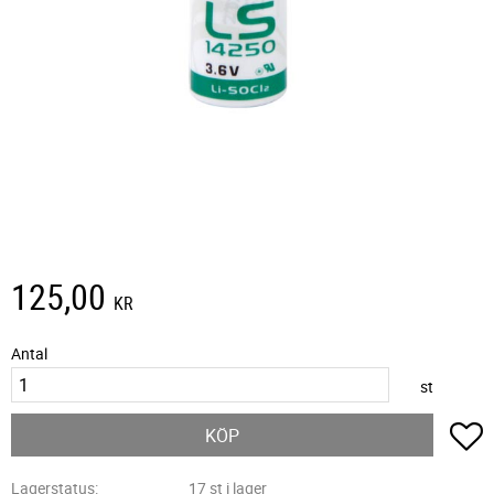
125,00
KR
Antal
st
L
KÖP
Lagerstatus
17 st i lager