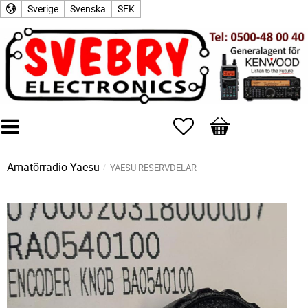
Sverige
Svenska
SEK
Favoriter
Kundvagn
Amatörradio
Yaesu
YAESU RESERVDELAR