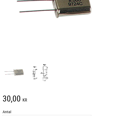
30,00
KR
Antal