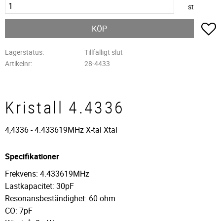
st
L
KÖP
Lagerstatus
Tillfälligt slut
Artikelnr
28-4433
Kristall 4.4336
4,4336 - 4.433619MHz X-tal Xtal
Specifikationer
Frekvens: 4.433619MHz
Lastkapacitet: 30pF
Resonansbeständighet: 60 ohm
CO: 7pF