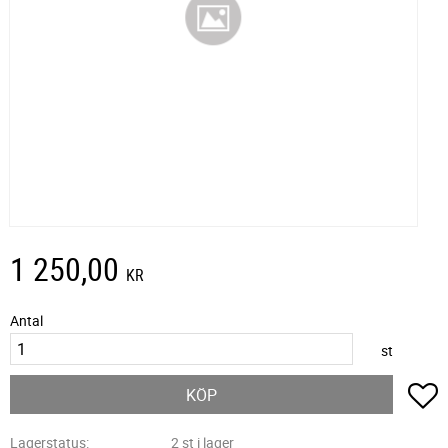
1 250,00
KR
Antal
st
L
KÖP
Lagerstatus
2 st i lager