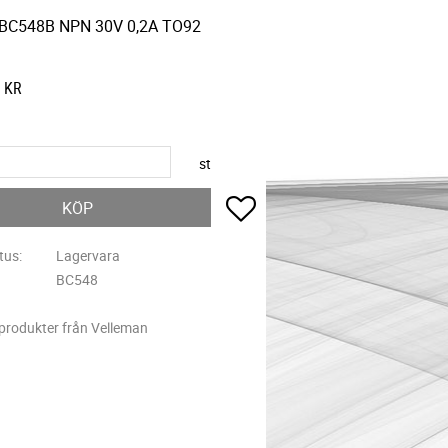
 BC548B NPN 30V 0,2A TO92
KR
st
Lägg till i favoriter
KÖP
tus
Lagervara
BC548
 produkter från Velleman