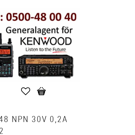
Favoriter
Kundvagn
48 NPN 30V 0,2A
2