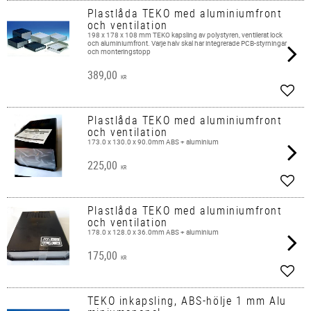
Plastlåda TEKO med aluminiumfront
och ventilation
198 x 178 x 108 mm TEKO kapsling av polystyren, ventilerat lock
och aluminiumfront. Varje halv skal har integrerade PCB-styrningar
och monteringstopp
389,00
KR
Add t
Plastlåda TEKO med aluminiumfront
och ventilation
173.0 x 130.0 x 90.0mm ABS + aluminium
225,00
KR
Add t
Plastlåda TEKO med aluminiumfront
och ventilation
178.0 x 128.0 x 36.0mm ABS + aluminium
175,00
KR
Add t
TEKO inkapsling, ABS-hölje 1 mm Alu