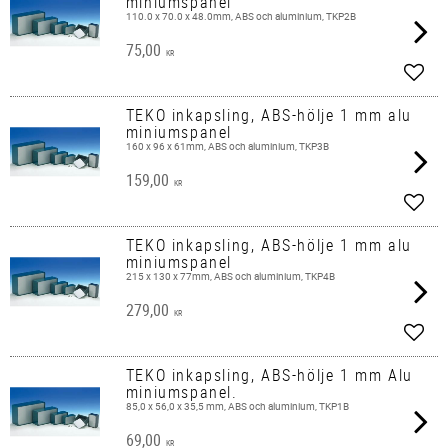
miniumspanel
110.0 x 70.0 x 48.0mm, ABS och aluminium, TKP2B
75,00
KR
Add t
TEKO inkapsling, ABS-hölje 1 mm alu
miniumspanel
160 x 96 x 61mm, ABS och aluminium, TKP3B
159,00
KR
Add t
TEKO inkapsling, ABS-hölje 1 mm alu
miniumspanel
215 x 130 x 77mm, ABS och aluminium, TKP4B
279,00
KR
Add t
TEKO inkapsling, ABS-hölje 1 mm Alu
miniumspanel.
85,0 x 56,0 x 35,5 mm, ABS och aluminium, TKP1B
69,00
KR