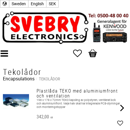
Sweden
English
SEK
Favorites
Basket
Tekolådor
Encapsulations
TEKOLÅDOR
Plastlåda TEKO med aluminiumfront
och ventilation
198 x 178 x 72mm TEKO kapsling av polystyren, ventilerat lock
och aluminiumfront. Varje halv skal har integrerade PCB-styrningar
och monteringstoppar
342,00
KR
Add t