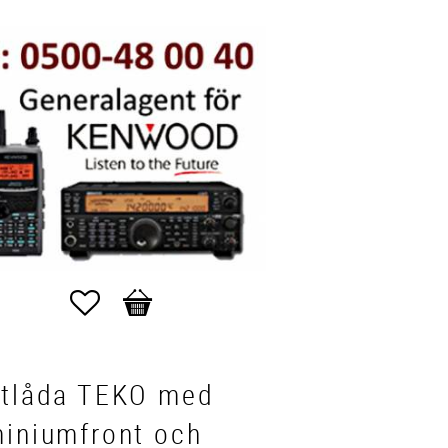
Favorites
Basket
stlåda TEKO med
miniumfront och