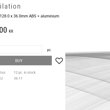
ilation
 128.0 x 36.0mm ABS + aluminium
,00
KR
pc.
Add to favorites
BUY
atus
12 pc. in stock
KU
36-11