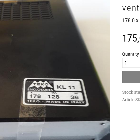
vent
178.0 x
175
Quantity
Stock st
Article S