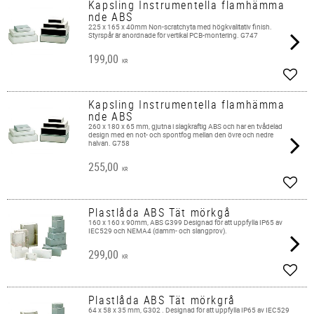
Kapsling Instrumentella flamhämma
nde ABS
225 x 165 x 40mm Non-scratchyta med högkvalitativ finish.
Styrspår är anordnade för vertikal PCB-montering. G747
199,00
KR
Add t
Kapsling Instrumentella flamhämma
nde ABS
260 x 180 x 65 mm, gjutna i slagkraftig ABS och har en tvådelad
design med en not- och spontfog mellan den övre och nedre
halvan. G758
255,00
KR
Add t
Plastlåda ABS Tät mörkgå
160 x 160 x 90mm, ABS G399 Designad för att uppfylla IP65 av
IEC529 och NEMA4 (damm- och slangprov).
299,00
KR
Add t
Plastlåda ABS Tät mörkgrå
64 x 58 x 35 mm, G302 . Designad för att uppfylla IP65 av IEC529