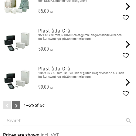
och NEMA4 (damm- och slangprov).
85,00
KR
Add t
Plastlåda Grå
95 x 48 x 38mm, G1068 Den är gjuten i slagavvisande ABS och
har kortstyrningar på 20 mm mellanrum
59,00
KR
Add t
Plastlåda Grå
135 x 75 x 50 mm, G1098 Den är gjuten i slagavvisande ABS och
har kortstyrningar på 20 mm mellanrum
99,00
KR
Add t
1–
25
of
54
Prices are shown
incl. VAT