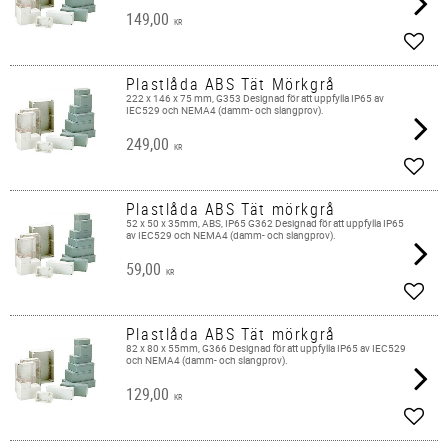
149,00
KR
Add t
Plastlåda ABS Tät Mörkgrå
222 x 146 x 75 mm, G353 Designad för att uppfylla IP65 av
IEC529 och NEMA4 (damm- och slangprov).
249,00
KR
Add t
Plastlåda ABS Tät mörkgrå
52 x 50 x 35mm, ABS, IP65 G362 Designad för att uppfylla IP65
av IEC529 och NEMA4 (damm- och slangprov).
59,00
KR
Add t
Plastlåda ABS Tät mörkgrå
82 x 80 x 55mm, G366 Designad för att uppfylla IP65 av IEC529
och NEMA4 (damm- och slangprov).
129,00
KR
Add t