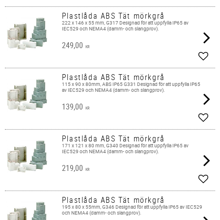
Plastlåda ABS Tät mörkgrå
222 x 146 x 55 mm, G317 Designad för att uppfylla IP65 av
IEC529 och NEMA4 (damm- och slangprov).
249,00
KR
Add t
Plastlåda ABS Tät mörkgrå
115 x 90 x 80mm, ABS IP65 G331 Designad för att uppfylla IP65
av IEC529 och NEMA4 (damm- och slangprov).
139,00
KR
Add t
Plastlåda ABS Tät mörkgrå
171 x 121 x 80 mm, G340 Designad för att uppfylla IP65 av
IEC529 och NEMA4 (damm- och slangprov).
219,00
KR
Add t
Plastlåda ABS Tät mörkgrå
195 x 80 x 55mm, G346 Designad för att uppfylla IP65 av IEC529
och NEMA4 (damm- och slangprov).