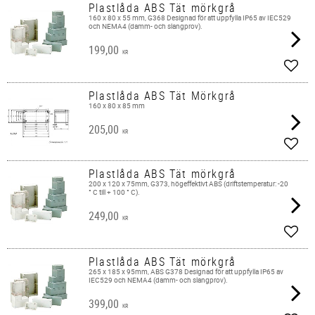
Plastlåda ABS Tät mörkgrå
160 x 80 x 55 mm, G368 Designad för att uppfylla IP65 av IEC529
och NEMA4 (damm- och slangprov).
199,00
KR
Add t
Plastlåda ABS Tät Mörkgrå
160 x 80 x 85 mm
205,00
KR
Add t
Plastlåda ABS Tät mörkgrå
200 x 120 x 75mm, G373, högeffektivt ABS (driftstemperatur: -20
° C till + 100 ° C).
249,00
KR
Add t
Plastlåda ABS Tät mörkgrå
265 x 185 x 95mm, ABS G378 Designad för att uppfylla IP65 av
IEC529 och NEMA4 (damm- och slangprov).
399,00
KR