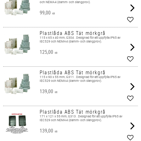
och NEMA4 (damm- och slangprov).
99,00
KR
Add t
Plastlåda ABS Tät mörkgrå
115 x 65 x 40 mm, G304 . Designad för att uppfylla IP65 av
IEC529 och NEMA4 (damm- och slangprov).
125,00
KR
Add t
Plastlåda ABS Tät mörkgrå
115 x 90 x 55 mm, G311 . Designad för att uppfylla IP65 av
IEC529 och NEMA4 (damm- och slangprov).
139,00
KR
Add t
Plastlåda ABS Tät mörkgrå
171 x 121 x 55 mm, G313 . Designad för att uppfylla IP65 av
IEC529 och NEMA4 (damm- och slangprov).
139,00
KR
Add t