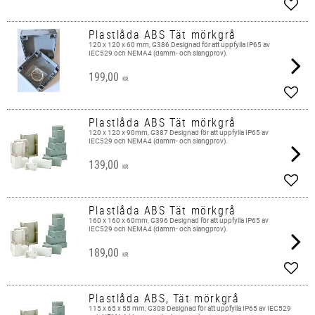
Add t
Plastlåda ABS Tät mörkgrå
120 x 120 x 60 mm, G386 Designad för att uppfylla IP65 av
IEC529 och NEMA4 (damm- och slangprov).
199,00
KR
Add t
Plastlåda ABS Tät mörkgrå
120 x 120 x 90mm, G387 Designad för att uppfylla IP65 av
IEC529 och NEMA4 (damm- och slangprov).
139,00
KR
Add t
Plastlåda ABS Tät mörkgrå
160 x 160 x 60mm, G396 Designad för att uppfylla IP65 av
IEC529 och NEMA4 (damm- och slangprov).
189,00
KR
Add t
Plastlåda ABS, Tät mörkgrå
115 x 65 x 55 mm, G308 Designad för att uppfylla IP65 av IEC529