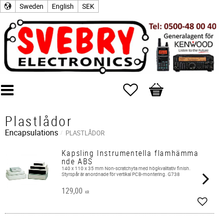
Sweden
English
SEK
Favorites
Basket
Plastlådor
Encapsulations
PLASTLÅDOR
Kapsling Instrumentella flamhämma
nde ABS
140 x 110 x 35 mm Non-scratchyta med högkvalitativ finish.
Styrspår är anordnade för vertikal PCB-montering. G738
129,00
KR
Add t