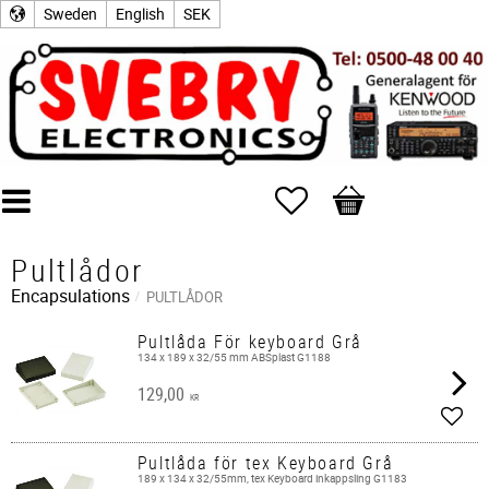
Sweden
English
SEK
Favorites
Basket
Pultlådor
Encapsulations
PULTLÅDOR
Pultlåda För keyboard Grå
134 x 189 x 32/55 mm ABSplast G1188
129,00
KR
Add t
Pultlåda för tex Keyboard Grå
189 x 134 x 32/55mm, tex Keyboard inkappsling G1183