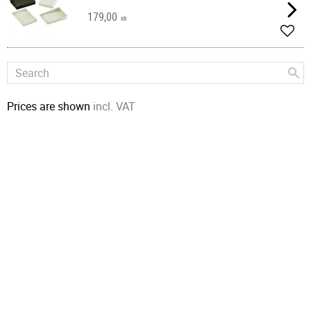
179,00
KR
Add t
Prices are shown
incl. VAT