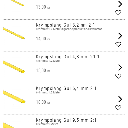
13,00
KR
Add t
Krympslang Gul 3,2mm 2:1
3,2 mm x 1.2 Meter Utgående produkt hos leverantör
14,00
KR
Add t
Krympslang Gul 4,8 mm 21:1
4,8 mm x 1.2 Meter
15,00
KR
Add t
Krympslang Gul 6,4 mm 2:1
6,4 mm x 1.2 Meter
18,00
KR
Add t
Krympslang Gul 9,5 mm 2:1
9,5 mm x 1 Meter