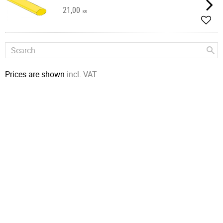
21,00
KR
Add t
Prices are shown
incl. VAT