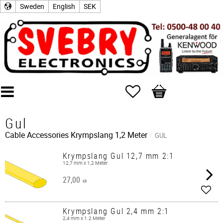
Sweden
English
SEK
Favorites
Basket
Gul
Cable Accessories
Krympslang 1,2 Meter
GUL
Krympslang Gul 12,7 mm 2:1
12,7 mm x 1,2 Meter
27,00
KR
Add t
Krympslang Gul 2,4 mm 2:1
2,4 mm x 1.2 Meter