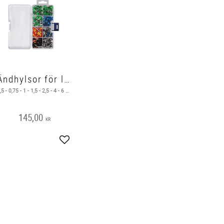
Ändhylsor för lågspänning
0,5 - 0,75 - 1 - 1,5 - 2,5 - 4 - 6 mm . Max 30V kabeländhylsor
145,00
KR
Add to favorites