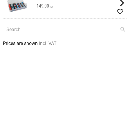
149,00
KR
Add t
Prices are shown
incl. VAT