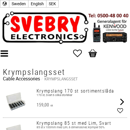
Sweden
English
SEK
Favorites
Basket
Krympslangsset
Cable Accessories
KRYMPSLANGSSET
Krympslang 170 st sortimentslåda
170 st, Svart 6 olika storlekar
159,00
KR
Add t
Krympslang 85 st med Lim, Svart
85 st x 100mm med Lim, 6 dimensioner, krymper 50%