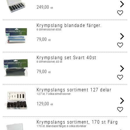
249,00
KR
Add t
Krympslang blandade färger.
6 dimensioner 40st
79,00
KR
Add t
Krympslang set Svart 40st
6 dimensioner, 40 st
79,00
KR
Add t
Krympslangs sortiment 127 delar
127 st, 7 olika dimensioner
129,00
KR
Add t
Krympslangs sortiment, 170 st Färg
170 st. Blandade färger, 6 olika storlekar