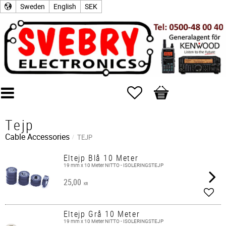
Sweden
English
SEK
Favorites
Basket
Tejp
Cable Accessories
TEJP
Eltejp Blå 10 Meter
19 mm x 10 Meter NITTO - ISOLERINGSTEJP
25,00
KR
Add t
Eltejp Grå 10 Meter
19 mm x 10 Meter NITTO - ISOLERINGSTEJP