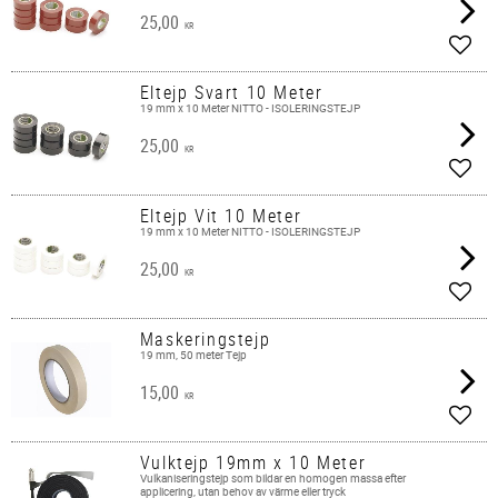
25,00
KR
Add t
Eltejp Svart 10 Meter
19 mm x 10 Meter NITTO - ISOLERINGSTEJP
25,00
KR
Add t
Eltejp Vit 10 Meter
19 mm x 10 Meter NITTO - ISOLERINGSTEJP
25,00
KR
Add t
Maskeringstejp
19 mm, 50 meter Tejp
15,00
KR
Add t
Vulktejp 19mm x 10 Meter
Vulkaniseringstejp som bildar en homogen massa efter
applicering, utan behov av värme eller tryck