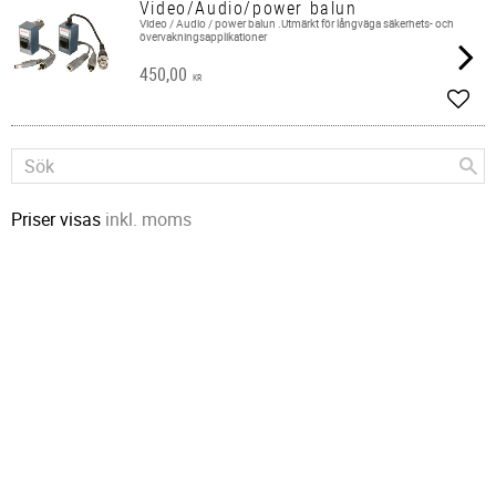
Video/Audio/power balun
Video / Audio / power balun .Utmärkt för långväga säkerhets- och
övervakningsapplikationer
450,00
KR
Lägg 
Priser visas
inkl. moms