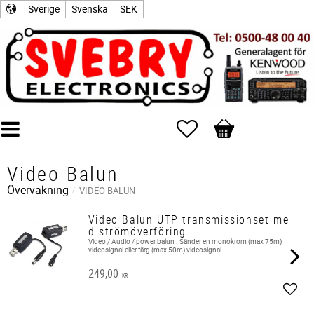
Sverige
Svenska
SEK
Favoriter
Kundvagn
Video Balun
Övervakning
VIDEO BALUN
Video Balun UTP transmissionset me
d strömöverföring
Video / Audio / power balun . Sänder en monokrom (max 75m)
videosignal eller färg (max 50m) videosignal
249,00
KR
Lägg 