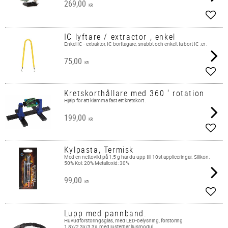
269,00
KR
Lägg 
IC lyftare / extractor , enkel
Enkel IC - extraktor, IC borttagare, snabbt och enkelt ta bort IC :er .
75,00
KR
Lägg 
Kretskorthållare med 360 ' rotation
Hjälp för att klämma fast ett kretskort .
199,00
KR
Lägg 
Kylpasta, Termisk
Med en nettovikt på 1,5 g har du upp till 10st appliceringar. Silikon:
50% Kol: 20% Metalloxid: 30%
99,00
KR
Lägg 
Lupp med pannband.
Huvudförstoringsglas, med LED-belysning, förstoring
1,8x/2,3x/3,3x, med justerbar ljusmodul.