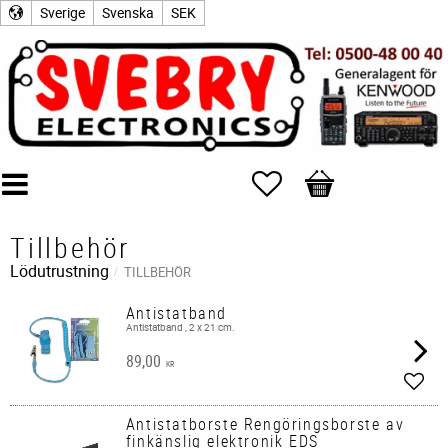
Sverige
Svenska
SEK
Favoriter
Kundvagn
Tillbehör
Lödutrustning
TILLBEHÖR
Antistatband
Antistatband , 2 x 21 cm.
89,00
KR
Lägg 
Antistatborste Rengöringsborste av
finkänslig elektronik EDS