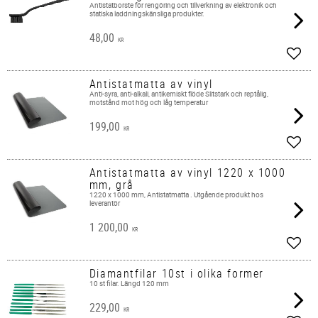
Antistatborste för rengöring och tillverkning av elektronik och
statiska laddningskänsliga produkter.
48,00
KR
Lägg 
Antistatmatta av vinyl
Anti-syra, anti-alkali, antikemiskt flöde Slitstark och reptålig,
motstånd mot hög och låg temperatur
199,00
KR
Lägg 
Antistatmatta av vinyl 1220 x 1000
mm, grå
1220 x 1000 mm, Antistatmatta . Utgående produkt hos
leverantör
1 200,00
KR
Lägg 
Diamantfilar 10st i olika former
10 st filar. Längd 120 mm
229,00
KR