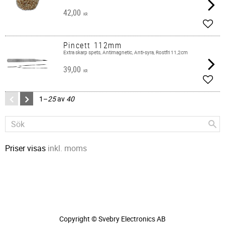
42,00
KR
Lägg 
Pincett 112mm
Extra skarp spets, Antimagnetic, Anti-syra, Rostfri 11,2cm
39,00
KR
Lägg 
1–
25
av
40
Priser visas
inkl. moms
Copyright © Svebry Electronics AB