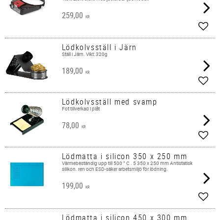
259,00
KR
Lägg 
Lödkolvsställ i Järn
Ställ i Järn. Vikt: 320g
189,00
KR
Lägg 
Lödkolvsställ med svamp
Fot tillverkad i plåt​
78,00
KR
Lägg 
Lödmatta i silicon 350 x 250 mm
Värmebeständig upp till 500 ° C . 5 350 x 250 mm Antistatisk
silikon. ren och ESD-säker arbetsmiljö för lödning.
199,00
KR
Lägg 
Lödmatta i silicon 450 x 300 mm