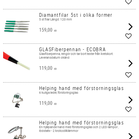
Lägg 
Diamantfilar 5st i olika former
5 st filar Längd: 120 mm
159,00
KR
Lägg 
GLASFiberpennan - ECOBRA
​Glasfiberpenna, rengör och tar bort texter från kretskort.
Leveransdatum okänd
119,00
KR
Lägg 
Helping hand med förstorningsglas
6 kuliga leder, förstoringsglas
119,00
KR
Lägg 
Helping hand med förstorningsglas
En hjälpande hand med förstoringsglas och 2 LED-lampor ,
lödstativ - 2 krokodilklämmor