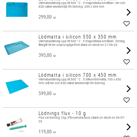
Värmebeständig upp till 500 ° C . 5 magnetiska områden. ren och
ESD-säker arbetsmiljö för lödning. 450 x 300 mm
299,00
KR
Lägg 
Lödmatta i silicon 550 x 350 mm
Värmebeständig upp till 500 ° C . 5 magnetiska områden. Smidig,
återgår till sin ursprungliga form Back on stock on 21-06-26
395,00
KR
Lägg 
Lödmatta i silicon 700 x 450 mm
Värmebeständig upp till 500 ° C . 5 Silikonlödmatta, 700 x 450
mm, blå ren och ESD-säker arbetsmiljö för lödning.
599,00
KR
Lägg 
Lödnings flux - 10 g
Flux vid lödning 10g ( På svenska fluss ) Back on stock on 06-07-
26
119,00
KR