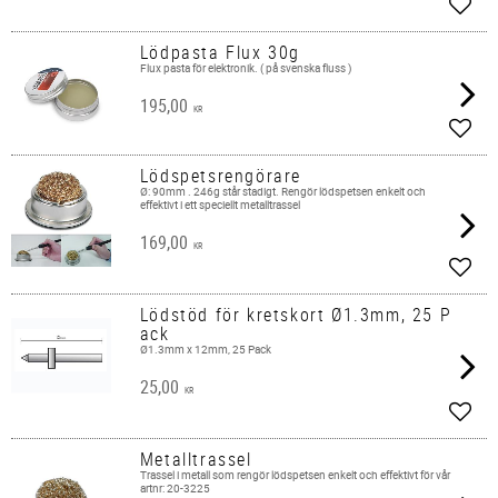
Lägg 
Lödpasta Flux 30g
Flux pasta för elektronik. ( på svenska fluss )
195,00
KR
Lägg 
Lödspetsrengörare
Ø: 90mm . 246g står stadigt. Rengör lödspetsen enkelt och
effektivt i ett speciellt metalltrassel
169,00
KR
Lägg 
Lödstöd för kretskort Ø1.3mm, 25 P
ack
Ø1.3mm x 12mm, 25 Pack
25,00
KR
Lägg 
Metalltrassel
Trassel i metall som rengör lödspetsen enkelt och effektivt för vår
artnr: 20-3225