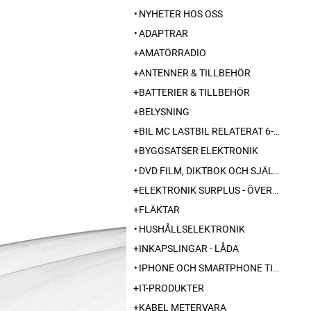
NYHETER HOS OSS
ADAPTRAR
AMATÖRRADIO
ANTENNER & TILLBEHÖR
BATTERIER & TILLBEHÖR
BELYSNING
BIL MC LASTBIL RELATERAT 6-12-24 240V
BYGGSATSER ELEKTRONIK
DVD FILM, DIKTBOK OCH SJÄLVBIOGRAFI FRÅN SKARABORG
ELEKTRONIK SURPLUS - ÖVERSKOTT
FLÄKTAR
HUSHÅLLSELEKTRONIK
INKAPSLINGAR - LÅDA
IPHONE OCH SMARTPHONE TILLBEHÖR
IT-PRODUKTER
KABEL METERVARA