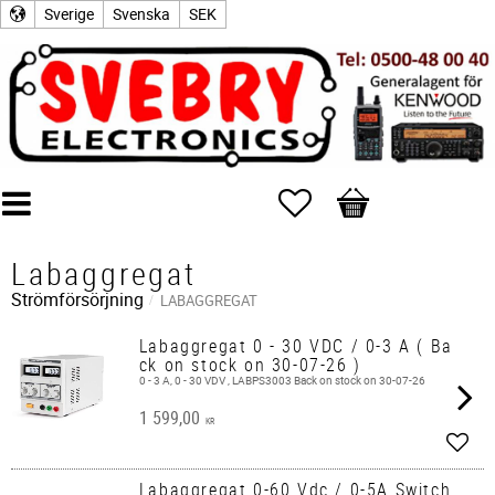
Sverige
Svenska
SEK
Favoriter
Kundvagn
Labaggregat
Strömförsörjning
LABAGGREGAT
Labaggregat 0 - 30 VDC / 0-3 A ( Ba
ck on stock on 30-07-26 )
0 - 3 A, 0 - 30 VDV , LABPS3003 Back on stock on 30-07-26
1 599,00
KR
Lägg 
Labaggregat 0-60 Vdc / 0-5A Switch