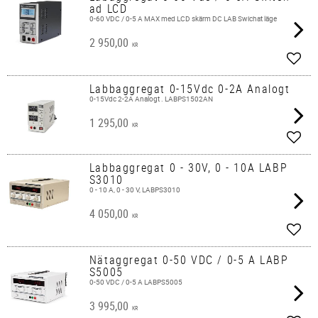
ad LCD
0-60 VDC / 0-5 A MAX med LCD skärm DC LAB Swichat läge
2 950,00
KR
Lägg 
Labbaggregat 0-15Vdc 0-2A Analogt
0-15Vdc 2-2A Analogt . LABPS1502AN
1 295,00
KR
Lägg 
Labbaggregat 0 - 30V, 0 - 10A LABP
S3010
0 - 10 A, 0 - 30 V, LABPS3010
4 050,00
KR
Lägg 
Nätaggregat 0-50 VDC / 0-5 A LABP
S5005
0-50 VDC / 0-5 A LABPS5005
3 995,00
KR