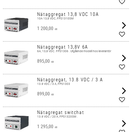
Lägg 
Nätaggregat 13,8 VDC 10A
10A 13,8 VDC, FPS1310SM
1 200,00
KR
Lägg 
Nätaggregat 13,8V 6A
6A, 13,8 VDC. FPS1306 . Utgående modell hos leverantör
895,00
KR
Lägg 
Nätaggregat, 13.8 VDC / 3 A
13.8 VDC / 3 A, FPS1303
899,00
KR
Lägg 
Nätagregat switchat
13.8 VDC / 20 A, FPS1320SM .
1 295,00
KR