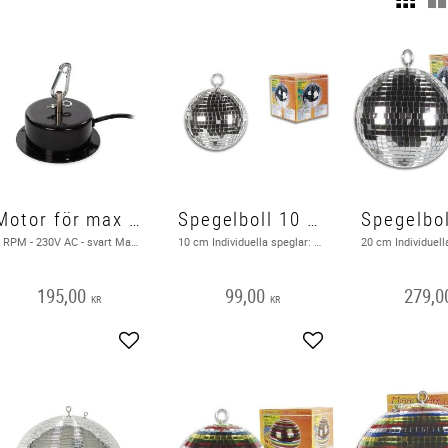
Motor för max 30 cm Spegelboll
Spegelboll 10 cm
3 RPM - 230V AC - svart Max. belastning: 3 kg
10 cm Individuella speglar: 10 x 10 mm Material: PVC och spegel i äkta glas Back on stock on 26-01-23
195,00
99,00
279,0
KR
KR
Lägg till i favoriter
Lägg till i favoriter