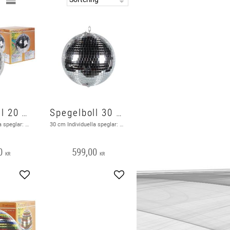
Spegelboll 20 cm
Spegelboll 30 cm
20 cm Individuella speglar: 10 x 10 mm Material: PVC och spegel i äkta glas
30 cm Individuella speglar: 10 x 10 mm Material: PVC och spegel i äkta glas
0
599,00
KR
KR
Lägg till i favoriter
Lägg till i favoriter