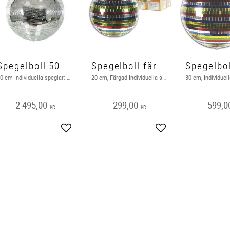
Spegelboll 50 cm
Spegelboll färgad 20 cm
50 cm Individuella speglar: 7 x 7 mm Material: PVC och spegel i äkta glas
20 cm, Färgad Individuella speglar: 10 x 10 mm Material: PVC och spegel i äkta glas
2 495,00
299,00
599,0
KR
KR
Lägg till i favoriter
Lägg till i favoriter