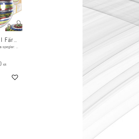
Spegelboll Färgad 30 cm
30 cm, Individuella speglar: 10 x 10 mm Material: PVC och spegel i äkta glas
0
KR
Lägg till i favoriter