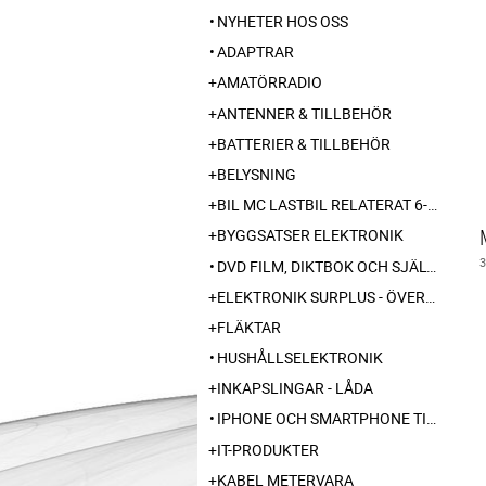
NYHETER HOS OSS
ADAPTRAR
AMATÖRRADIO
ANTENNER & TILLBEHÖR
BATTERIER & TILLBEHÖR
BELYSNING
BIL MC LASTBIL RELATERAT 6-12-24 240V
BYGGSATSER ELEKTRONIK
DVD FILM, DIKTBOK OCH SJÄLVBIOGRAFI FRÅN SKARABORG
ELEKTRONIK SURPLUS - ÖVERSKOTT
FLÄKTAR
HUSHÅLLSELEKTRONIK
INKAPSLINGAR - LÅDA
IPHONE OCH SMARTPHONE TILLBEHÖR
IT-PRODUKTER
KABEL METERVARA