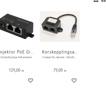
Injektor PoE Gigabit
Korskopplingsadapter, RJ45 han - hon
Strömförsörja PoE-enheter
Y-kabel för nätverk, 1xRJ45 ha till 2xRJ45 ho, UTP Cat5
129,00
79,00
KR
KR
Lägg till i favoriter
Lägg till i favoriter