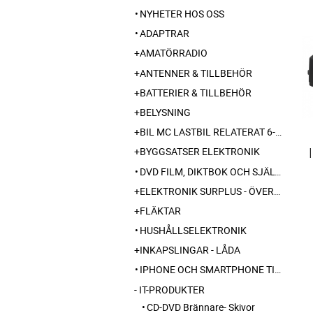
NYHETER HOS OSS
ADAPTRAR
AMATÖRRADIO
ANTENNER & TILLBEHÖR
BATTERIER & TILLBEHÖR
BELYSNING
BIL MC LASTBIL RELATERAT 6-12-24 240V
BYGGSATSER ELEKTRONIK
DVD FILM, DIKTBOK OCH SJÄLVBIOGRAFI FRÅN SKARABORG
ELEKTRONIK SURPLUS - ÖVERSKOTT
FLÄKTAR
HUSHÅLLSELEKTRONIK
INKAPSLINGAR - LÅDA
IPHONE OCH SMARTPHONE TILLBEHÖR
IT-PRODUKTER
CD-DVD Brännare- Skivor