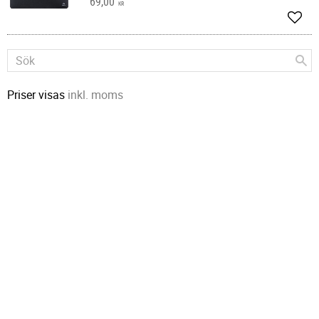
69,00
KR
Lägg 
Priser visas
inkl. moms