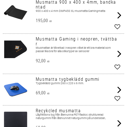
Musmatta 900 x 400 x 4mm, bandka
ntad
900 x 400 x 4 mm DMP450 XL-musmatta Gamingmatta
195,00
KR
Lägg 
Musmatta Gaming i neopren, tvättba
r
Musmattan är tillverkad i neopren vilket är ett bra material som
passar lika bra för alla olika typer av sensorer
92,00
KR
Lägg 
Musmatta tygbeklädd gummi
Tygbeklädd gummi 260 x 220 x 6 mm.​
69,00
KR
Lägg 
Recykcled musmatta
Lågfriktions tyg från återvunna PET-flaskor, strukturerad
naturgummi från återvunnet naturgummi på undersidan,