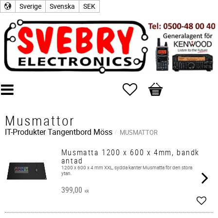
Sverige
Svenska
SEK
Favoriter
Kundvagn
Musmattor
IT-Produkter
Tangentbord Möss
MUSMATTOR
Musmatta 1200 x 600 x 4mm, bandk
antad
1200 x 600 x 4 mm XXL, sydda kanter Musmatta för den stora
ytan.
399,00
KR
Lägg 