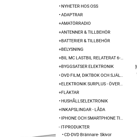
NYHETER HOS OSS
ADAPTRAR
AMATÖRRADIO
ANTENNER & TILLBEHÖR
BATTERIER & TILLBEHÖR
BELYSNING
BIL MC LASTBIL RELATERAT 6-12-24 240V
BYGGSATSER ELEKTRONIK
DVD FILM, DIKTBOK OCH SJÄLVBIOGRAFI FRÅN SKARABORG
ELEKTRONIK SURPLUS - ÖVERSKOTT
FLÄKTAR
HUSHÅLLSELEKTRONIK
INKAPSLINGAR - LÅDA
IPHONE OCH SMARTPHONE TILLBEHÖR
IT-PRODUKTER
CD-DVD Brännare- Skivor