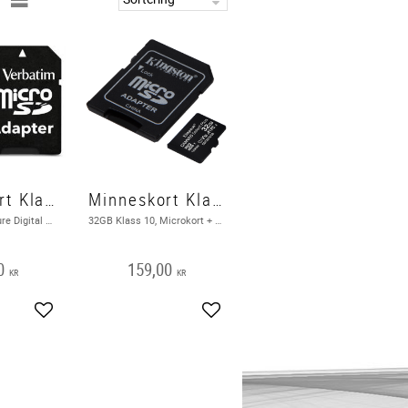
Minneskort Klass 10 16 GB med adapter
Minneskort Klass 10, 32GB, inkl. SD-korts adapter
16GB, micro Secure Digital High-Capacity, Klass 10, inkl adapter
32GB Klass 10, Microkort + SD-korts adapter. microSDHC UHS-I minneskort
0
159,00
KR
KR
Lägg till i favoriter
Lägg till i favoriter