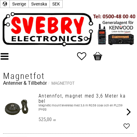
Sverige
Svenska
SEK
Favoriter
Kundvagn
Magnetfot
Antenner & Tillbehör
MAGNETFOT
Antennfot, magnet med 3,6 Meter ka
bel
​Magnetic mount levereras med 3,6 m RG58 coax och en PL259
plugg.
525,00
KR
Lägg 