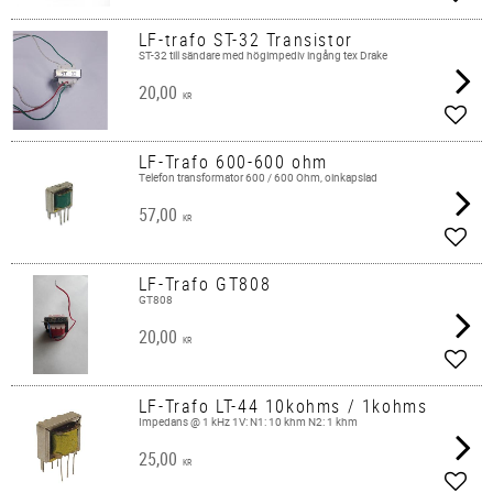
Lägg 
LF-trafo ST-32 Transistor
ST-32 till sändare med högimpediv ingång tex Drake
20,00
KR
Lägg 
LF-Trafo 600-600 ohm
Telefon transformator 600 / 600 Ohm, oinkapslad
57,00
KR
Lägg 
LF-Trafo GT808
GT808
20,00
KR
Lägg 
LF-Trafo LT-44 10kohms / 1kohms
Impedans @ 1 kHz 1V: N1: 10 khm N2: 1 khm
25,00
KR
Lägg 