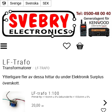
Sverige
Svenska
SEK
Favoriter
Kundvagn
LF-Trafo
Transformatorer
LF-TRAFO
Ytterligare fler av dessa hittar du under Elektronik Surplus
överskott.
LF-trafo 1:100
Primär Rp = 19ohm ± 5% Sekundär Rs = 155ohm ± 5%
20,00
KR