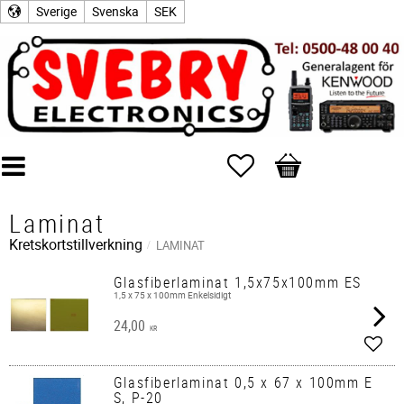
Sverige
Svenska
SEK
Favoriter
Kundvagn
Laminat
Kretskortstillverkning
LAMINAT
Glasfiberlaminat 1,5x75x100mm ES
1,5 x 75 x 100mm Enkelsidigt
24,00
KR
Lägg 
Glasfiberlaminat 0,5 x 67 x 100mm E
S, P-20