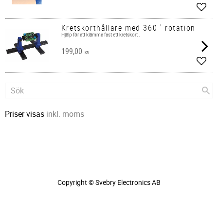
Lägg 
Kretskorthållare med 360 ' rotation
Hjälp för att klämma fast ett kretskort .
199,00
KR
Lägg 
Priser visas
inkl. moms
Copyright © Svebry Electronics AB