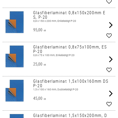
Lägg 
Glasfiberlaminat 0,8x150x200mm E
S, P-20
0,8 x 150 x 200 mm, Enkelsidigt P-20
95,00
KR
Lägg 
Glasfiberlaminat 0,8x75x100mm, ES
P-20
0,8 x 75 x 100 mm, Enkelsidigt P-20
25,00
KR
Lägg 
Glasfiberlaminat 1,5x100x160mm DS
P-20
1,5 x 100 x 160 mm, Dubbelsidigt P-20
45,00
KR
Lägg 
Glasfiberlaminat 1,5x150x200mm, D