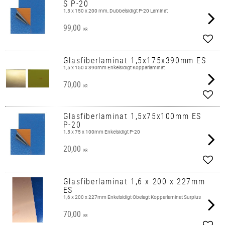
S P-20
1,5 x 150 x 200 mm, Dubbelsidigt P-20 Laminat
99,00
KR
Lägg 
Glasfiberlaminat 1,5x175x390mm ES
1,5 x 150 x 390mm Enkelsidigt Kopparlaminat
70,00
KR
Lägg 
Glasfiberlaminat 1,5x75x100mm ES
P-20
1,5 x 75 x 100mm Enkelsidigt P-20
20,00
KR
Lägg 
Glasfiberlaminat 1,6 x 200 x 227mm
ES
1,6 x 200 x 227mm Enkelsidigt Obelagt Kopparlaminat Surplus
70,00
KR