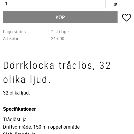
st
L
KÖP
Lagerstatus
2 st i lager
Artikelnr
31-600
Dörrklocka trådlös, 32
olika ljud.
32 olika ljud.
Specifikationer
Trådlöst: ja
Driftsområde: 150 m i öppet område