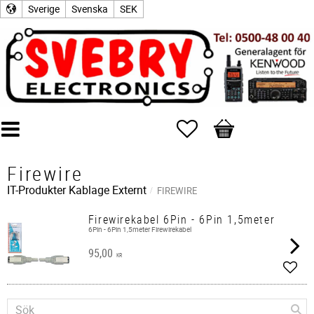
Sverige
Svenska
SEK
Favoriter
Kundvagn
Firewire
IT-Produkter
Kablage Externt
FIREWIRE
Firewirekabel 6Pin - 6Pin 1,5meter
6Pin - 6Pin 1,5meter Firewirekabel
95,00
KR
Lägg 