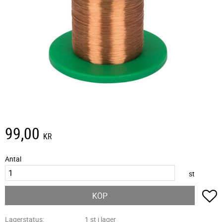
99,00
KR
Antal
st
L
KÖP
Lagerstatus
1 st i lager