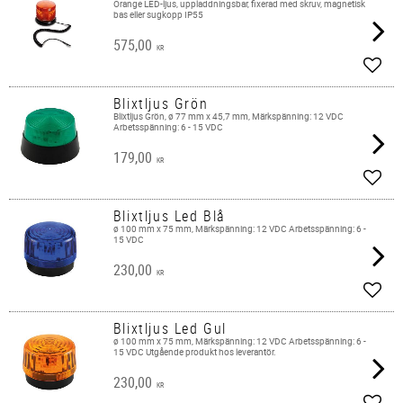
Orange LED-ljus, uppladdningsbar, fixerad med skruv, magnetisk
bas eller sugkopp IP55
575,00
KR
Lägg 
Blixtljus Grön
Blixtljus Grön, ø 77 mm x 45,7 mm, Märkspänning: 12 VDC
Arbetsspänning: 6 - 15 VDC
179,00
KR
Lägg 
Blixtljus Led Blå
ø 100 mm x 75 mm, Märkspänning: 12 VDC Arbetsspänning: 6 -
15 VDC
230,00
KR
Lägg 
Blixtljus Led Gul
ø 100 mm x 75 mm, Märkspänning: 12 VDC Arbetsspänning: 6 -
15 VDC Utgående produkt hos leverantör.
230,00
KR