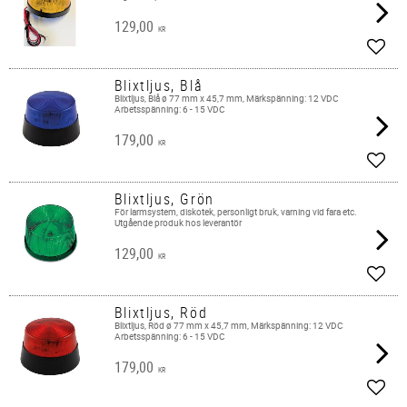
129,00
KR
Lägg 
Blixtljus, Blå
Blixtljus, Blå ø 77 mm x 45,7 mm, Märkspänning: 12 VDC
Arbetsspänning: 6 - 15 VDC
179,00
KR
Lägg 
Blixtljus, Grön
För larmsystem, diskotek, personligt bruk, varning vid fara etc.
Utgående produk hos leverantör
129,00
KR
Lägg 
Blixtljus, Röd
Blixtljus, Röd ø 77 mm x 45,7 mm, Märkspänning: 12 VDC
Arbetsspänning: 6 - 15 VDC
179,00
KR
Lägg 