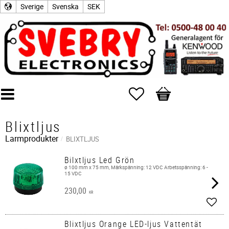
Sverige
Svenska
SEK
Favoriter
Kundvagn
Blixtljus
Larmprodukter
BLIXTLJUS
Bilxtljus Led Grön
ø 100 mm x 75 mm, Märkspänning: 12 VDC Arbetsspänning: 6 -
15 VDC
230,00
KR
Lägg 
Blixtljus Orange LED-ljus Vattentät