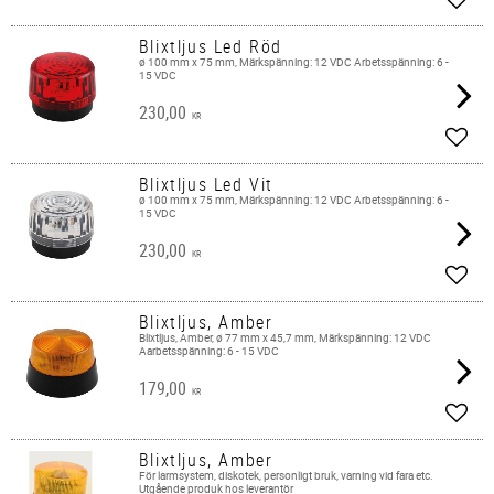
Lägg 
Blixtljus Led Röd
ø 100 mm x 75 mm, Märkspänning: 12 VDC Arbetsspänning: 6 -
15 VDC
230,00
KR
Lägg 
Blixtljus Led Vit
ø 100 mm x 75 mm, Märkspänning: 12 VDC Arbetsspänning: 6 -
15 VDC
230,00
KR
Lägg 
Blixtljus, Amber
Blixtljus, Amber, ø 77 mm x 45,7 mm, Märkspänning: 12 VDC
Aarbetsspänning: 6 - 15 VDC
179,00
KR
Lägg 
Blixtljus, Amber
För larmsystem, diskotek, personligt bruk, varning vid fara etc.
Utgående produk hos leverantör